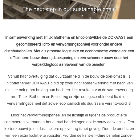
In samenwerking met Trilux, Bethema en Enco ontwikkelde DOKVAST een
gecombineerd licht- en verwarmingspaneel voor onder andere
distributiehallen. Met als grootste logistieke en economische voordelen: een
efficiëntere bouw door tijdsbesparing en een schonere bouw door het
verpakkingloos aanleveren van de panelen.
Vanuit haar overtuiging dat duurzaamheid in de bouw de toekomst is, is
initiatiefnemer DOKVAST altijd op zoek naar samenwerking met bedrijven
die hier ook groot belang aan hechten. Het resultaat van de samenwerking
met Trilux, Bethema en Enco mag er zijn: een gecombineerd licht- en
verwarmingspaneel dat zowel economisch als duurzaam verantwoord is!
Door het verwarmingspaneel en de lichtlijn al tijdens de productie te
combineren, vermindert het aantal handelingen op de bouw aanzienlijk. Een
kortere bouwtijd en dus snellere oplevering is het gevolg. Door de producten
van een extra isolatie te voorzien, worden de kant-en-klare panelen zonder